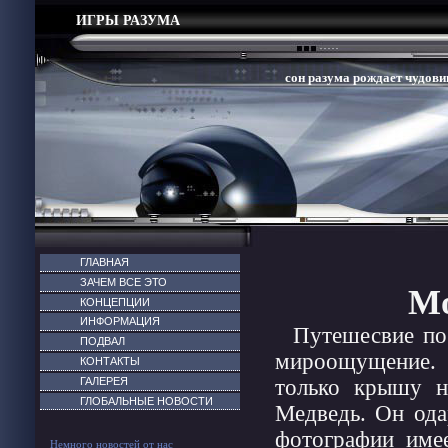
ИГРЫ РАЗУМА
сон разума рождает чудовищ
ГЛАВНАЯ
ЗАЧЕМ ВСЕ ЭТО
Мо
КОНЦЕПЦИИ
ИНФОРМАЦИЯ
Путешесвие по 
ПОДВАЛ
мироощущение. 
КОНТАКТЫ
ГАЛЕРЕЯ
только крышу н
ГЛОБАЛЬНЫЕ НОВОСТИ
Медведь. Он ода
фотографии имее
Немного новостей от нас