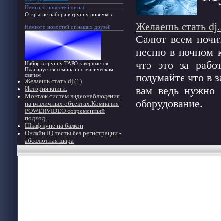
Немного новостей от нас
Открытие набора в группу новичков
Желаешь стать dj.
Немного новостей от наших друзей
Салют всем почи
песню в ночном 
что это за рабо
Набор в группу ТАРО завершается.
Планируется семинар по магическим
подумайте что в з
свечам
Желаешь стать dj.(1)
вам ведь нужно 
История книги.
Монтаж систем видеонаблюдения
оборудование.
на различных объектах.Компания
POWERVIDEO современный
подход .
Шкаф купе на балкон
Онлайн IQ тесты без регистрации -
абсолютная шара